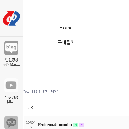
Home
구매절차
일진정공
공식블로그
Total 658,513건
1 페이지
일진정공
유튜브
번호
65851
Необычный способ из
N
3