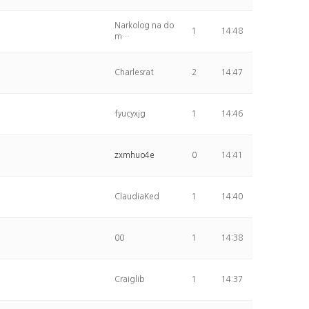
Narkolog na do
1
14:48
m…
Charlesrat
2
14:47
fyucyxjg
1
14:46
zxmhuo4e
0
14:41
ClaudiaKed
1
14:40
00
1
14:38
Craiglib
1
14:37