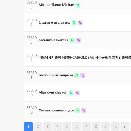
65850
Michaelflamn Michae
N
5
65850
Статья о итогах исс
N
4
65850
доставка алкоголя
N
3
65850
베트남캐시홀덤 §텔@HCMHOLDEM§ 사이공포커 호치민홀덤
2
65850
Актуальные вопросы
N
1
65850
Alles over chicken
N
0
65849
Увлекательный подхо
N
9
2
3
4
5
6
7
8
9
10
1