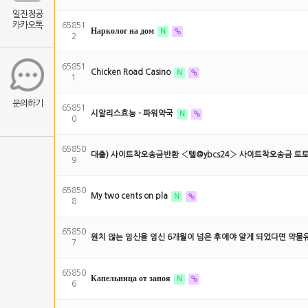
일진정공
카카오톡
65851
Нарколог на дом
N
2
65851
Chicken Road Casino
N
1
문의하기
65851
시알리스효능 - 파워약국
N
0
65850
대출) 사이트착오송금반환 ‹텔@ybcs24› 사이트착오송금 
9
65850
My two cents on pla
N
8
65850
원치 않는 임신을 임신 6개월이 넘은 후에야 알게 되었다면 약
7
65850
Капельница от запоя
N
6