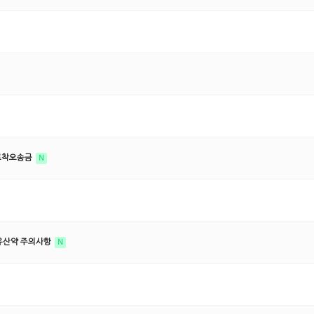
토토착오송금
N
물유산약 주의사항
N