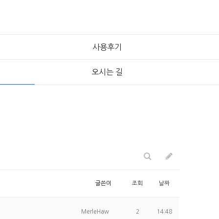
사용후기
오시는 길
글쓴이
조회
날짜
MerleHaw
2
14:48