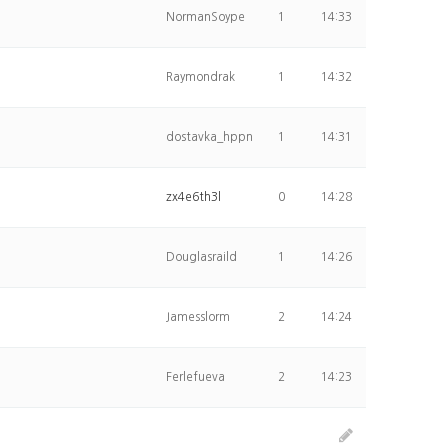
NormanSoype
1
14:33
Raymondrak
1
14:32
dostavka_hppn
1
14:31
zx4e6th3l
0
14:28
Douglasraild
1
14:26
Jamesslorm
2
14:24
Ferlefueva
2
14:23