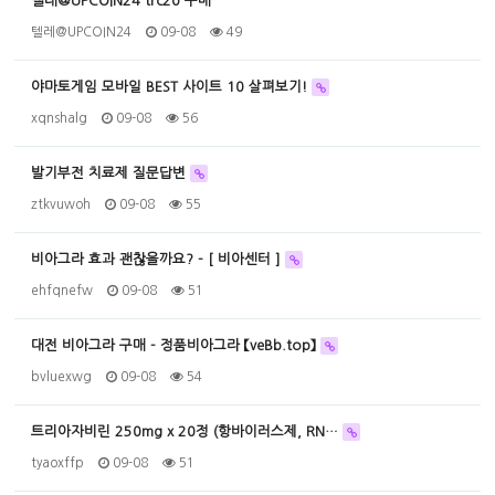
텔레@UPCOIN24 trc20 구매
텔레@UPCOIN24
09-08
49
야마토게임 모바일 BEST 사이트 10 살펴보기!
xqnshalg
09-08
56
발기부전 치료제 질문답변
ztkvuwoh
09-08
55
비아그라 효과 괜찮을까요? - [ 비아센터 ]
ehfqnefw
09-08
51
대전 비아그라 구매 - 정품비아그라 【veBb.top】
bvluexwg
09-08
54
트리아자비린 250mg x 20정 (항바이러스제, RN…
tyaoxffp
09-08
51