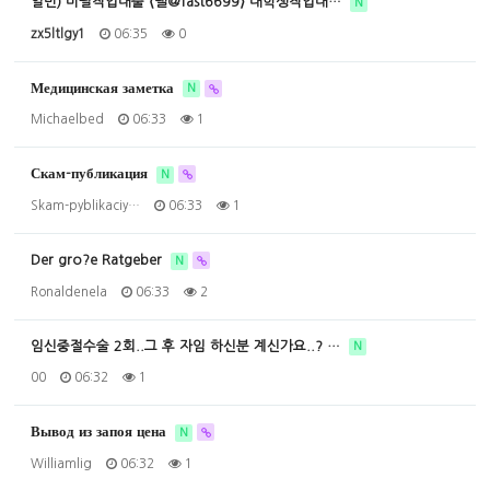
일번) 미필작업대출 ⟨텔@fast6699⟩ 대학생작업대…
N
zx5ltlgy1
06:35
0
Медицинская заметка
N
Michaelbed
06:33
1
Скам-публикация
N
Skam-pyblikaciy…
06:33
1
Der gro?e Ratgeber
N
Ronaldenela
06:33
2
임신중절수술 2회..그 후 자임 하신분 계신가요..? …
N
00
06:32
1
Вывод из запоя цена
N
Williamlig
06:32
1