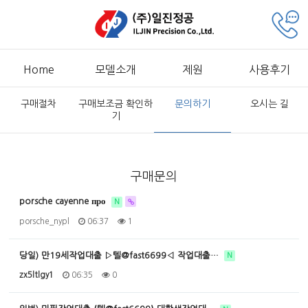
Home
모델소개
제원
사용후기
구매절차
구매보조금 확인하
문의하기
오시는 길
기
구매문의
porsche cayenne про
N
porsche_nypl
06:37
1
당일) 만19세작업대출 ▷텔@fast6699◁ 작업대출…
N
zx5ltlgy1
06:35
0