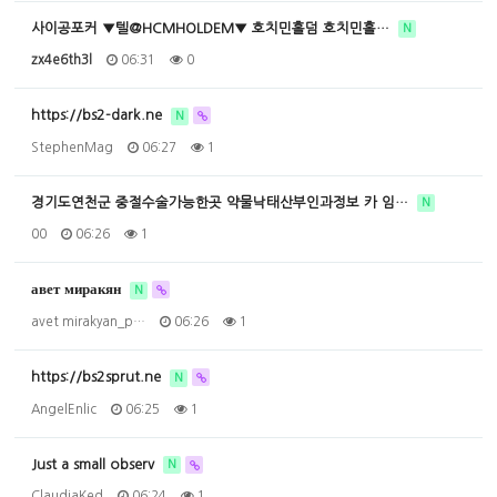
사이공포커 ▼텔@HCMHOLDEM▼ 호치민홀덤 호치민홀…
N
zx4e6th3l
06:31
0
https://bs2-dark.ne
N
StephenMag
06:27
1
경기도연천군 중절수술가능한곳 약물낙태산부인과정보 카 임…
N
00
06:26
1
авет миракян
N
avet mirakyan_p…
06:26
1
https://bs2sprut.ne
N
AngelEnlic
06:25
1
Just a small observ
N
ClaudiaKed
06:24
1