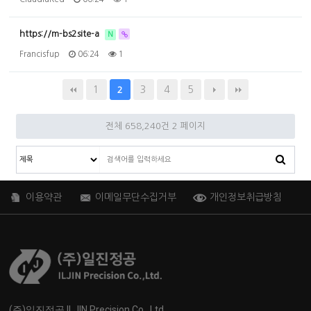
https://m-bs2site-a
N
Francisfup
06:24
1
1
3
4
5
2
전체 658,240건
2 페이지
이용약관
이메일무단수집거부
개인정보취급방침
(주)일진정공 ILJIN Precision Co., Ltd.