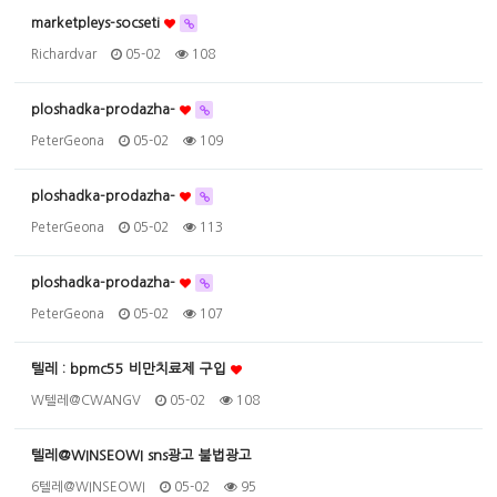
marketpleys-socseti
Richardvar
05-02
108
ploshadka-prodazha-
PeterGeona
05-02
109
ploshadka-prodazha-
PeterGeona
05-02
113
ploshadka-prodazha-
PeterGeona
05-02
107
텔레 : bpmc55 비만치료제 구입
W텔레@CWANGV
05-02
108
텔레@WINSEOWI sns광고 불법광고
6텔레@WINSEOWI
05-02
95