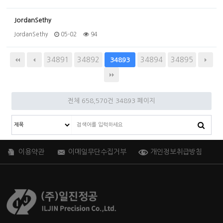
JordanSethy
JordanSethy
05-02
94
34891
34892
34894
34895
34893
전체 658,570건
34893 페이지
이용약관
이메일무단수집거부
개인정보취급방침