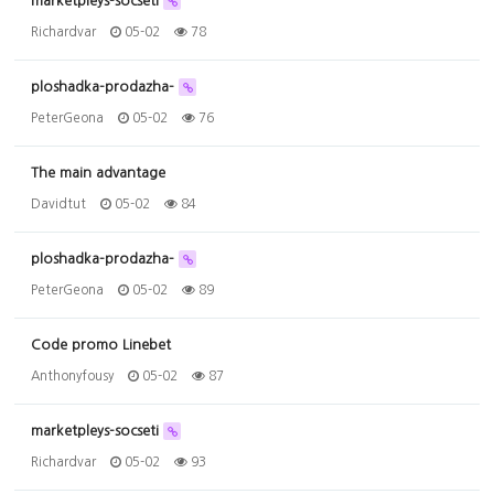
marketpleys-socseti
Richardvar
05-02
78
ploshadka-prodazha-
PeterGeona
05-02
76
The main advantage
Davidtut
05-02
84
ploshadka-prodazha-
PeterGeona
05-02
89
Code promo Linebet
Anthonyfousy
05-02
87
marketpleys-socseti
Richardvar
05-02
93