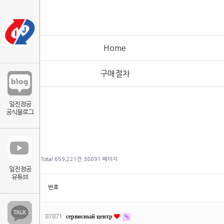
Home
구매절차
일진정공
공식블로그
Total 659,221건
38091 페이지
일진정공
유튜브
번호
87871
сервисный центр