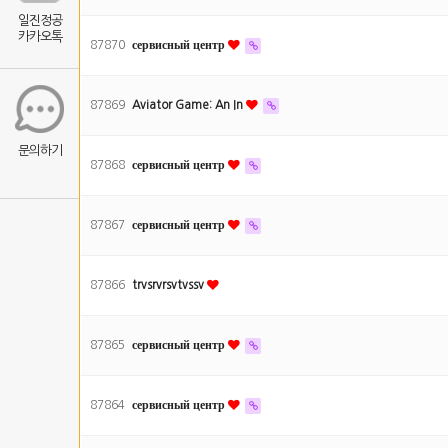
일진정공
카카오톡
87870
сервисный центр
87869
Aviator Game: An In
문의하기
87868
сервисный центр
87867
сервисный центр
87866
trvsrvrsvtvssv
87865
сервисный центр
87864
сервисный центр