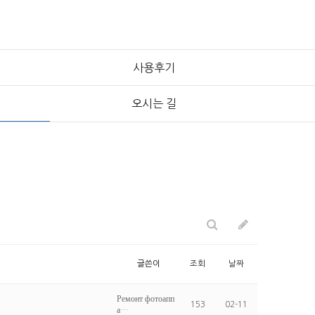
사용후기
오시는 길
글쓴이
조회
날짜
Ремонт фотоапп
153
02-11
а…