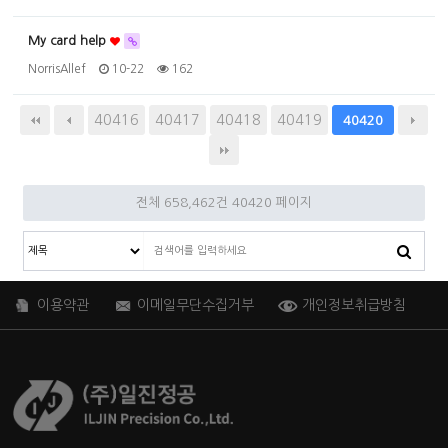
My card help
NorrisAllef
10-22
162
40416
40417
40418
40419
40420
전체 658,462건
40420 페이지
이용약관
이메일무단수집거부
개인정보취급방침