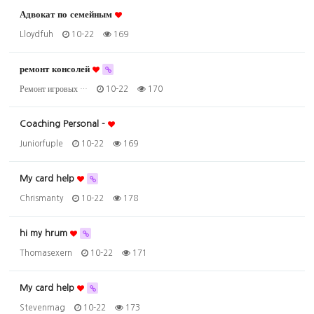
Адвокат по семейным
Lloydfuh
10-22
169
ремонт консолей
Ремонт игровых …
10-22
170
Coaching Personal -
Juniorfuple
10-22
169
My card help
Chrismanty
10-22
178
hi my hrum
Thomasexern
10-22
171
My card help
Stevenmag
10-22
173