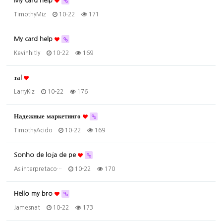
My card help
TimothyMiz
10-22
171
My card help
Kevinhitly
10-22
169
таl
LarryKIz
10-22
176
Надежные маркетинго
TimothyAcido
10-22
169
Sonho de loja de pe
As interpretaco…
10-22
170
Hello my bro
Jamesnat
10-22
173