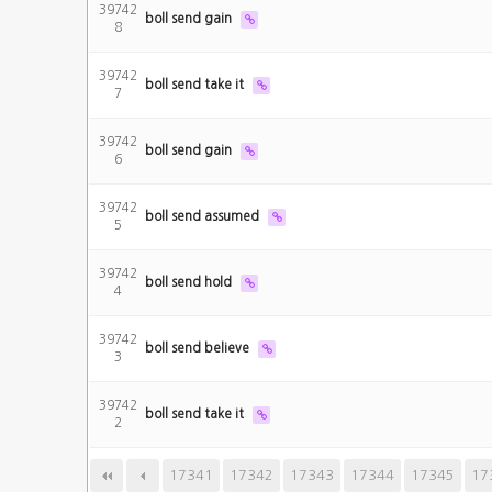
39742
boll send gain
8
39742
boll send take it
7
39742
boll send gain
6
39742
boll send assumed
5
39742
boll send hold
4
39742
boll send believe
3
39742
boll send take it
2
17341
다음
17342
맨끝
17343
17344
17345
17