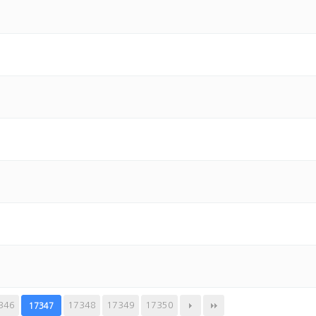
346
17348
17349
17350
17347