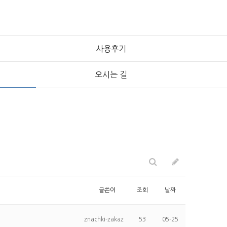
사용후기
오시는 길
글쓴이
조회
날짜
znachki-zakaz
53
05-25