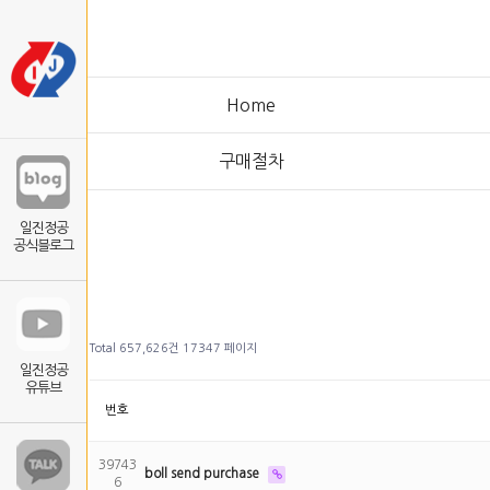
Home
구매절차
일진정공
공식블로그
Total 657,626건
17347 페이지
일진정공
유튜브
번호
39743
boll send purchase
6