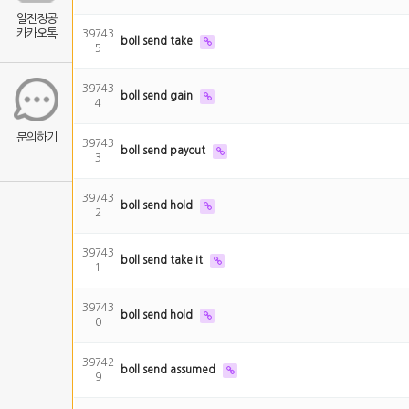
일진정공
카카오톡
39743
boll send take
5
39743
boll send gain
4
문의하기
39743
boll send payout
3
39743
boll send hold
2
39743
boll send take it
1
39743
boll send hold
0
39742
boll send assumed
9