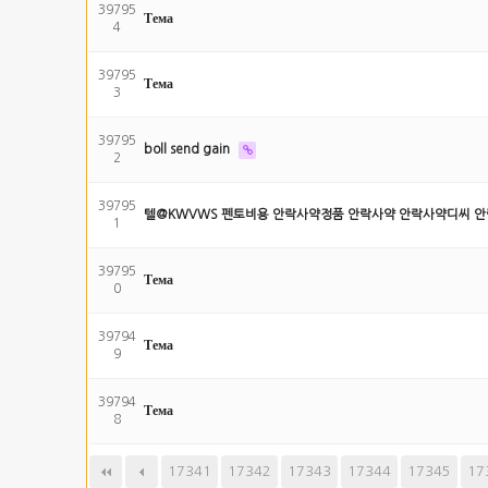
39795
Тема
4
39795
Тема
3
39795
boll send gain
2
39795
텔@KWVWS 펜토비용 안락사약정품 안락사약 안락사약디씨 안
1
39795
Тема
0
39794
Тема
9
39794
Тема
8
17341
다음
17342
맨끝
17343
17344
17345
17