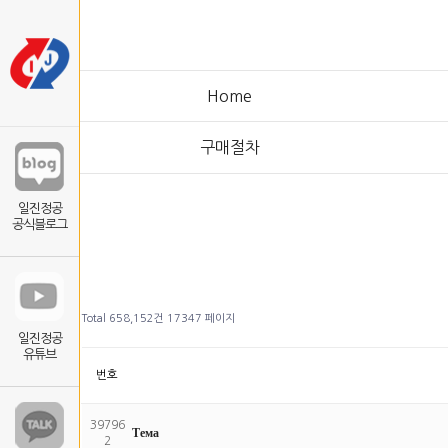
Home
구매절차
일진정공
공식블로그
Total 658,152건
17347 페이지
일진정공
유튜브
번호
39796
Тема
2