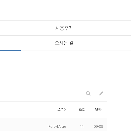
사용후기
오시는 길
글쓴이
조회
날짜
PercyfArge
11
09-08