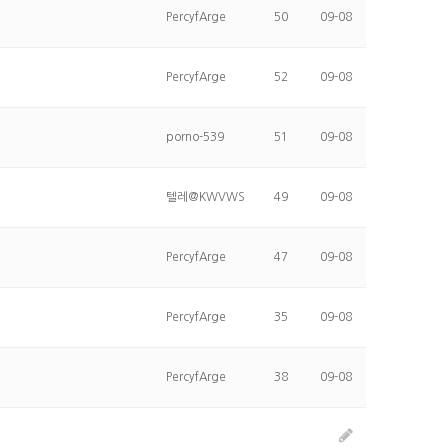
PercyfArge
50
09-08
PercyfArge
52
09-08
porno-539
51
09-08
텔레@KWVWS
49
09-08
PercyfArge
47
09-08
PercyfArge
35
09-08
PercyfArge
38
09-08