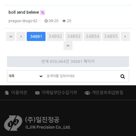
boll send believe
prague-drugs-62…
09-20
20
34892
34893
34894
34895
34891
전체 659,064건
34891 페이지
이용약관
이메일무단수집거부
개인정보취급방침