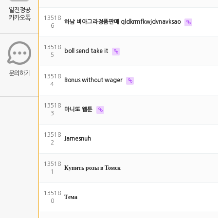
일진정공
카카오톡
13518
하남 비아그라정품판매 qldkrmfkwjdvnavksao
6
13518
boll send take it
5
문의하기
13518
Bonus without wager
4
13518
마니또 웹툰
3
13518
Jamesnuh
2
13518
Купить розы в Томск
1
13518
Тема
0