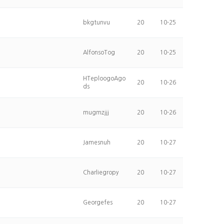
bkgtunvu
20
10-25
AlfonsoTog
20
10-25
HTeploogoAgo
20
10-26
ds
mugmzjjj
20
10-26
Jamesnuh
20
10-27
Charliegropy
20
10-27
Georgefes
20
10-27