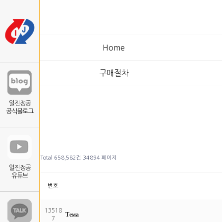
Home
구매절차
일진정공
공식블로그
Total 658,582건
34894 페이지
일진정공
유튜브
번호
13518
Тема
7