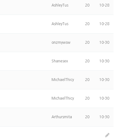
AshleyTus
20
10-28
AshleyTus
20
10-28
onzmywsw
20
10-30
Shanesex
20
10-30
MichaelThicy
20
10-30
MichaelThicy
20
10-30
Arthursmita
20
10-30