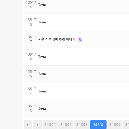
13517
Тема
9
13517
Тема
8
13517
조루 스프레이 추천 페이지
7
13517
Тема
6
13517
Тема
5
13517
Тема
4
13517
Тема
3
34891
다음
34892
맨끝
34893
34895
3
34894