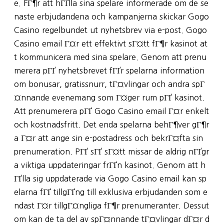
e. FГ¶r att hГҐlla sina spelare informerade om de se
naste erbjudandena och kampanjerna skickar Gogo
Casino regelbundet ut nyhetsbrev via e-post. Gogo
Casino email Г¤r ett effektivt sГ¤tt fГ¶r kasinot at
t kommunicera med sina spelare. Genom att prenu
merera pГҐ nyhetsbrevet fГҐr spelarna information
om bonusar, gratissnurr, tГ¤vlingar och andra spГ
¤nnande evenemang som Г¤ger rum pГҐ kasinot.
Att prenumerera pГҐ Gogo Casino email Г¤r enkelt
och kostnadsfritt. Det enda spelarna behГ¶ver gГ¶r
a Г¤r att ange sin e-postadress och bekrГ¤fta sin
prenumeration. PГҐ sГҐ sГ¤tt missar de aldrig nГҐgr
a viktiga uppdateringar frГҐn kasinot. Genom att h
ГҐlla sig uppdaterade via Gogo Casino email kan sp
elarna fГҐ tillgГҐng till exklusiva erbjudanden som e
ndast Г¤r tillgГ¤ngliga fГ¶r prenumeranter. Dessut
om kan de ta del av spГ¤nnande tГ¤vlingar dГ¤r d