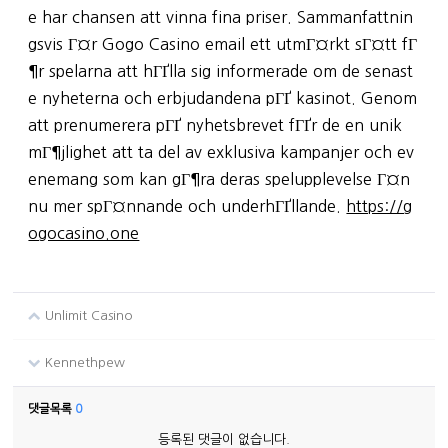
e har chansen att vinna fina priser. Sammanfattnin
gsvis Г¤r Gogo Casino email ett utmГ¤rkt sГ¤tt fГ
¶r spelarna att hГҐlla sig informerade om de senast
e nyheterna och erbjudandena pГҐ kasinot. Genom
att prenumerera pГҐ nyhetsbrevet fГҐr de en unik
mГ¶jlighet att ta del av exklusiva kampanjer och ev
enemang som kan gГ¶ra deras spelupplevelse Г¤n
nu mer spГ¤nnande och underhГҐllande.
https://g
ogocasino.one
Unlimit Casino
Kennethpew
댓글목록
0
등록된 댓글이 없습니다.