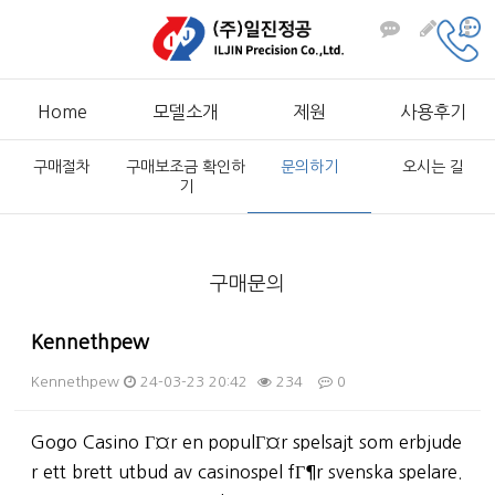
Home
모델소개
제원
사용후기
구매절차
구매보조금 확인하
문의하기
오시는 길
기
구매문의
Kennethpew
Kennethpew
24-03-23 20:42
234
0
본문
Gogo Casino Г¤r en populГ¤r spelsajt som erbjude
r ett brett utbud av casinospel fГ¶r svenska spelare.