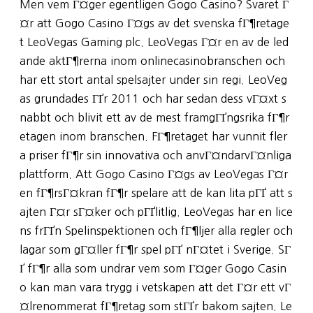
Men vem Г¤ger egentligen Gogo Casino? Svaret Г
¤r att Gogo Casino Г¤gs av det svenska fГ¶retage
t LeoVegas Gaming plc. LeoVegas Г¤r en av de led
ande aktГ¶rerna inom onlinecasinobranschen och
har ett stort antal spelsajter under sin regi. LeoVeg
as grundades ГҐr 2011 och har sedan dess vГ¤xt s
nabbt och blivit ett av de mest framgГҐngsrika fГ¶r
etagen inom branschen. FГ¶retaget har vunnit fler
a priser fГ¶r sin innovativa och anvГ¤ndarvГ¤nliga
plattform. Att Gogo Casino Г¤gs av LeoVegas Г¤r
en fГ¶rsГ¤kran fГ¶r spelare att de kan lita pГҐ att s
ajten Г¤r sГ¤ker och pГҐlitlig. LeoVegas har en lice
ns frГҐn Spelinspektionen och fГ¶ljer alla regler och
lagar som gГ¤ller fГ¶r spel pГҐ nГ¤tet i Sverige. SГ
Ґ fГ¶r alla som undrar vem som Г¤ger Gogo Casin
o kan man vara trygg i vetskapen att det Г¤r ett vГ
¤lrenommerat fГ¶retag som stГҐr bakom sajten. Le