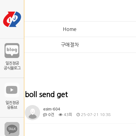
Home
구매절차
일진정공
공식블로그
boll send get
일진정공
유튜브
esim-604
0건
43회
25-07-21 10:38