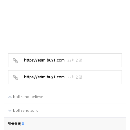
https://esim-buy1.com
22회 연결
https://esim-buy1.com
22회 연결
boll send believe
boll send solid
댓글목록
0