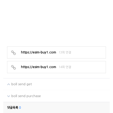
https://esim-buy1.com
13회 연결
https://esim-buy1.com
14회 연결
boll send get
boll send purchase
댓글목록
0