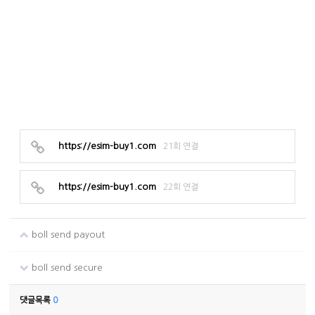
https://esim-buy1.com
21회 연결
https://esim-buy1.com
22회 연결
boll send payout
boll send secure
댓글목록
0