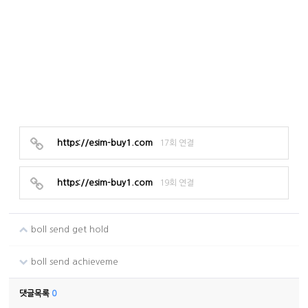
https://esim-buy1.com
17회 연결
https://esim-buy1.com
19회 연결
boll send get hold
boll send achieveme
댓글목록
0