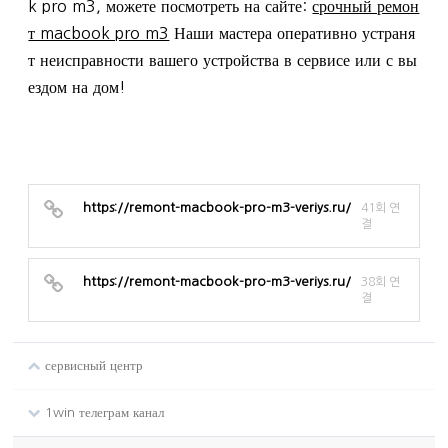
k pro m3, можете посмотреть на сайте:
срочный ремон
т macbook pro m3
Наши мастера оперативно устраня
т неисправности вашего устройства в сервисе или с вы
ездом на дом!
https://remont-macbook-pro-m3-veriys.ru/
41회 연
결
https://remont-macbook-pro-m3-veriys.ru/
38회 연
결
сервисный центр
1win телеграм канал