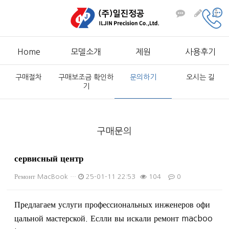
Home
모델소개
제원
사용후기
구매절차
구매보조금 확인하
문의하기
오시는 길
기
구매문의
сервисный центр
Ремонт MacBook …
25-01-11 22:53
104
0
본문
Предлагаем услуги профессиональных инженеров офи
цальной мастерской. Еслли вы искали ремонт macboo