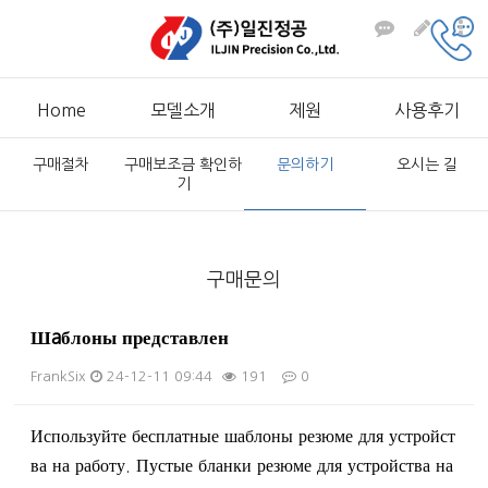
Home
모델소개
제원
사용후기
구매절차
구매보조금 확인하
문의하기
오시는 길
기
구매문의
Шaблоны представлен
FrankSix
24-12-11 09:44
191
0
본문
Используйте бесплатные шаблоны резюме для устройст
ва на работу. Пустые бланки резюме для устройства на